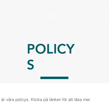
HEM
TJÄNSTER
OM
POLICYS
P
POLICY
S
 är våra policys. Klicka på länken för att läsa mer.